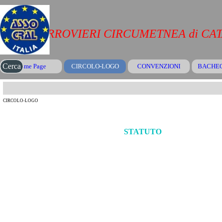
Vai ai contenuti
CRAL FERROVIERI CIRCUMETNEA di CA
Salta menù
Cerca
Home Page
CIRCOLO-LOGO
CONVENZIONI
▼
BACHE
CIRCOLO-LOGO
STATUTO