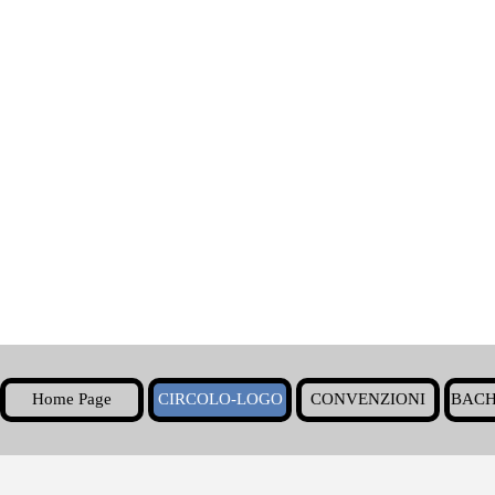
Home Page
CIRCOLO-LOGO
CONVENZIONI
BACH
▼
Torna ai contenuti