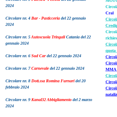
MOTO
2024
Circol
Cral
Circolare nr. 4
Bar - Pasticceria
del 22 gennaio
Circol
2024
Credi
Circol
Circolare nr. 5
Autoscuola Tringali
Catania del 22
richie
gennaio 2024
Circol
quota 
Circolare nr. 6
Sud Car
del 22 gennaio 2024
Circol
Circol
Circolare nr. 7
Carnevale
del 22 gennaio 2024
MMA -
Circol
Circolare nr. 8
Dott.ssa Romina Furnari
del 20
Circo
febbraio 2024
Circol
nataliz
Circolare nr. 9
Kanal32 Abbigliamento
del 2 marzo
2024