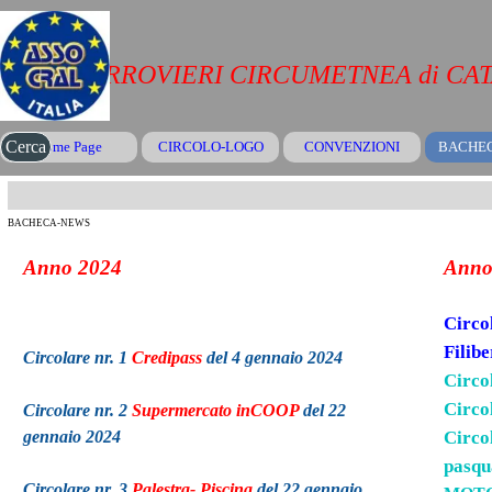
Vai ai contenuti
CRAL FERROVIERI CIRCUMETNEA di CA
Salta menù
Cerca
Home Page
CIRCOLO-LOGO
CONVENZIONI
▼
BACHE
BACHECA-NEWS
Anno 2024
Anno
Circo
Filibe
Circolare nr. 1
Credipass
del 4 gennaio 2024
Circo
Circo
Circolare nr. 2
Supermercato inCOOP
del 22
gennaio 2024
Circo
pasqu
Circolare nr. 3
Palestra- Piscina
del 22 gennaio