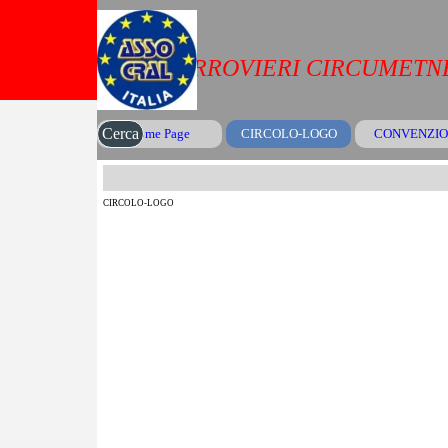
Vai ai contenuti
CRAL FERROVIERI CIRCUMETNE
Cerca
Home Page
CIRCOLO-LOGO
CONVENZIO
▼
CIRCOLO-LOGO