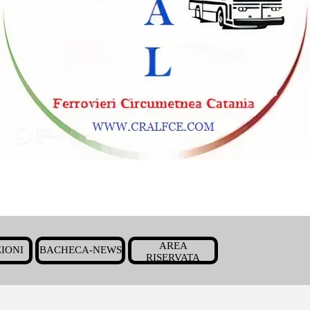
Salta menù
AREA
IONI
BACHECA-NEWS
▼
▼
▼
RISERVATA