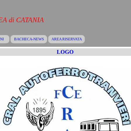
A di CATANIA
Salta menù
NI
BACHECA-NEWS
▼
AREA RISERVATA
▼
▼
LOGO