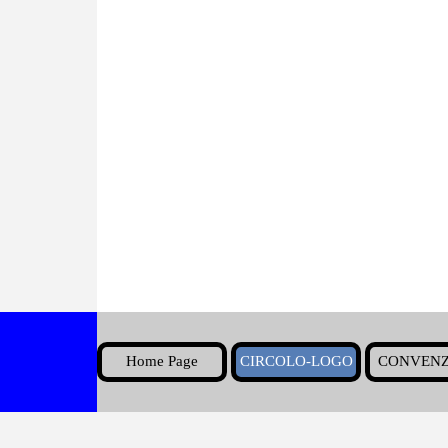
Home Page
CIRCOLO-LOGO
CONVENZ
▼
Torna ai contenuti